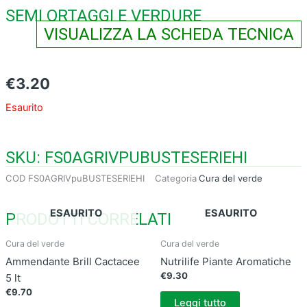
SEMI ORTAGGI E VERDURE
VISUALIZZA LA SCHEDA TECNICA
€
3.20
Esaurito
SKU: FS0AGRIVPUBUSTESERIEHI
COD
FS0AGRIVpuBUSTESERIEHI
Categoria
Cura del verde
ESAURITO
ESAURITO
PRODOTTI CORRELATI
Cura del verde
Cura del verde
Ammendante Brill Cactacee
Nutrilife Piante Aromatiche
€
9.30
5 lt
€
9.70
Leggi tutto